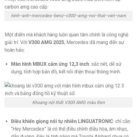
hinh−anh−mercedes−benz−v300−amg−noi−that−viet−nam
Một điểm mà khách hàng luôn quan tâm chính là công nghệ
giải trí. Với
V300 AMG 2025
, Mercedes đã mang đến sự
hoàn hảo:
Màn hình MBUX cảm ứng 12,3 inch
: sắc nét, dễ sử
dụng, tích hợp bản đồ, kết nối điện thoại thông minh.
Khoang nội thất V300 AMG màu Đen
Điều khiển giọng nói tự nhiên LINGUATRONIC
: chỉ cần
“Hey Mercedes” là có thể điều chỉnh điều hòa, âm nhạc,
dẫn đường. Đây là tính năng mà Toyota Alphard chưa có,