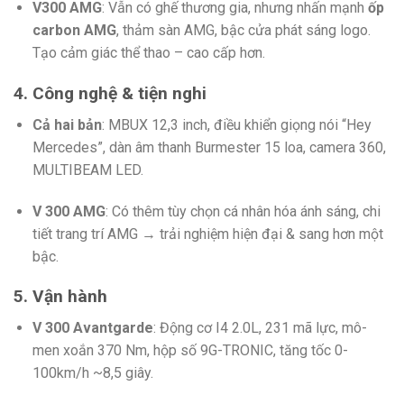
V300 AMG
: Vẫn có ghế thương gia, nhưng nhấn mạnh
ốp
carbon AMG
, thảm sàn AMG, bậc cửa phát sáng logo.
Tạo cảm giác thể thao – cao cấp hơn.
4. Công nghệ & tiện nghi
Cả hai bản
: MBUX 12,3 inch, điều khiển giọng nói “Hey
Mercedes”, dàn âm thanh Burmester 15 loa, camera 360,
MULTIBEAM LED.
V 300 AMG
: Có thêm tùy chọn cá nhân hóa ánh sáng, chi
tiết trang trí AMG → trải nghiệm hiện đại & sang hơn một
bậc.
5. Vận hành
V 300 Avantgarde
: Động cơ I4 2.0L, 231 mã lực, mô-
men xoắn 370 Nm, hộp số 9G-TRONIC, tăng tốc 0-
100km/h ~8,5 giây.