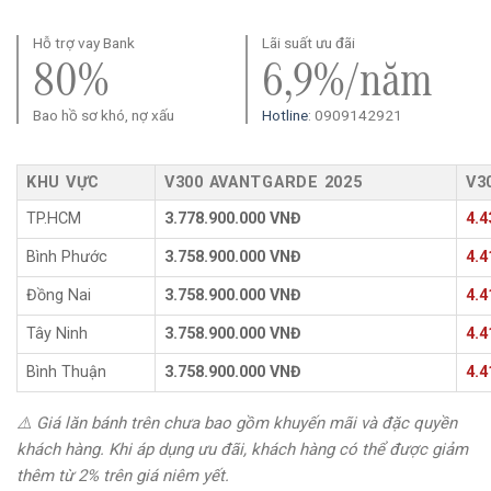
Hỗ trợ vay Bank
Lãi suất ưu đãi
80%
6,9%/năm
Bao hồ sơ khó, nợ xấu
Hotline
: 0909142921
KHU VỰC
V300 AVANTGARDE 2025
V3
TP.HCM
3.778.900.000 VNĐ
4.4
Bình Phước
3.758.900.000 VNĐ
4.4
Đồng Nai
3.758.900.000 VNĐ
4.4
Tây Ninh
3.758.900.000 VNĐ
4.4
Bình Thuận
3.758.900.000 VNĐ
4.4
⚠️
Giá lăn bánh trên chưa bao gồm khuyến mãi và đặc quyền
khách hàng. Khi áp dụng ưu đãi, khách hàng có thể được giảm
thêm từ 2% trên giá niêm yết.