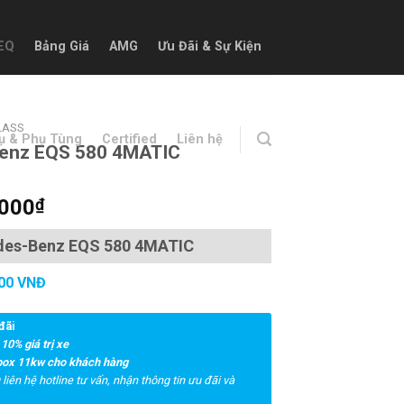
EQ
Bảng Giá
AMG
Ưu Đãi & Sự Kiện
LASS
ụ & Phụ Tùng
Certified
Liên hệ
enz EQS 580 4MATIC
.000
₫
des-Benz EQS 580 4MATIC
000 VNĐ
đãi
 10% giá trị xe
lbox 11kw cho khách hàng
liên hệ hotline tư vấn, nhận thông tin ưu đãi và