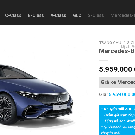
C-Class
E-Class
V-Class
GLC
S-Class
Mercedes-
TRANG CHỦ
/
S-C
Dịch V
Mercedes-B
Add to wishlist
5.959.000
Giá xe Merce
Giá:
5.959.000.
– Khuyến mãi & ưu 
–
Giảm giá trực tiếp
– Tặng bộ sạc Wal
* Quý khách vui lòng 
khuyễn mãi.